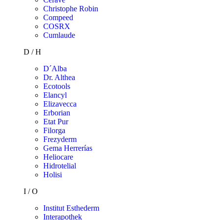
Christophe Robin
Compeed
COSRX
Cumlaude
D / H
D´Alba
Dr. Althea
Ecotools
Elancyl
Elizavecca
Erborian
Etat Pur
Filorga
Frezyderm
Gema Herrerías
Heliocare
Hidrotelial
Holisi
I / O
Institut Esthederm
Interapothek