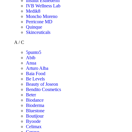
Institut Esthederm
IVB Wellness Lab
Medik8
Moncho Moreno
Perricone MD
Quinque
Skinceuticals
A / C
5punto5
Abib
Anua
Arturo Alba
Baia Food
Be Levels
Beauty of Joseon
Bendito Cosmetics
Beter
Biodance
Bioderma
Bluestone
Boutijour
Byoode
Celimax
Cerave