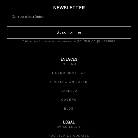
NEWSLETTER
Suscribirme
política de privacidad
* Al suscribirte aceptas nuestra
ENLACES
ROSTRO
NUTRICOSMÉTICA
PROTECCIÓN SOLAR
CABELLO
CUERPO
BLOG
LEGAL
AVISO LEGAL
POLÍTICA DE COOKIES