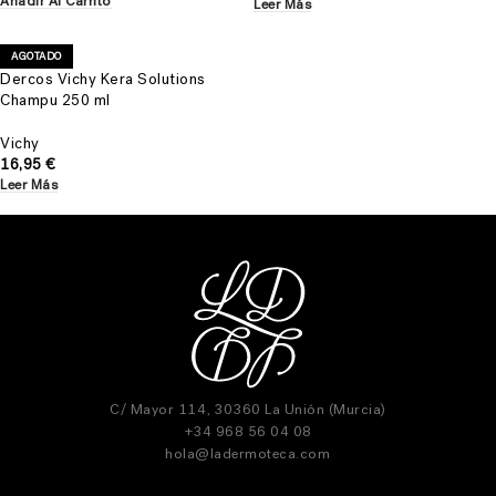
Añadir Al Carrito
Leer Más
AGOTADO
Dercos Vichy Kera Solutions
Champu 250 ml
Vichy
16,95
€
Leer Más
C/ Mayor 114, 30360 La Unión (Murcia)
+34 968 56 04 08
hola@ladermoteca.com