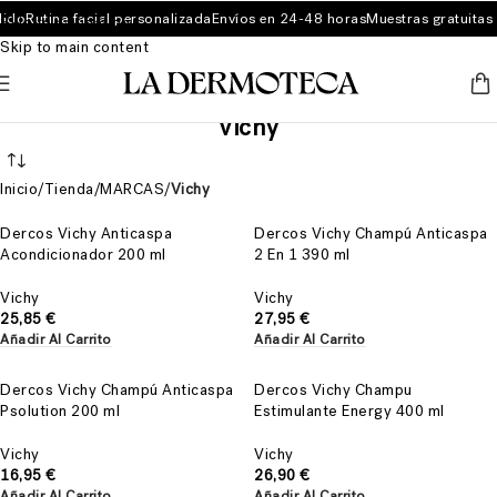
ido
Rutina facial personalizada
Envíos en 24-48 horas
Muestras gratuitas 
Skip to navigation
Skip to main content
Vichy
Inicio
/
Tienda
/
MARCAS
/
Vichy
Dercos Vichy Anticaspa
Dercos Vichy Champú Anticaspa
Acondicionador 200 ml
2 En 1 390 ml
Vichy
Vichy
25,85
€
27,95
€
Añadir Al Carrito
Añadir Al Carrito
Dercos Vichy Champú Anticaspa
Dercos Vichy Champu
Psolution 200 ml
Estimulante Energy 400 ml
Vichy
Vichy
16,95
€
26,90
€
Añadir Al Carrito
Añadir Al Carrito