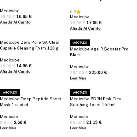
Medicube
5.0
16,65
€
Medicube
18,50
€
17,06
€
Añadir Al Carrito
18,95
€
Añadir Al Carrito
Medicube Zero Pore SA Clear
AGOTADO
Capsule Cleasing Foam 120 g
Medicube Age-R Booster Pro
Black
Medicube
14,36
€
15,95
€
Medicube
Añadir Al Carrito
225,00
€
250,00
€
Leer Más
AGOTADO
AGOTADO
Medicube Deep Peptide Sheet
Medicube PDRN Pink Cica
Mask 1 unidad
Soothing Toner 250 ml
Medicube
Medicube
2,66
€
21,15
€
2,95
€
23,50
€
Leer Más
Leer Más