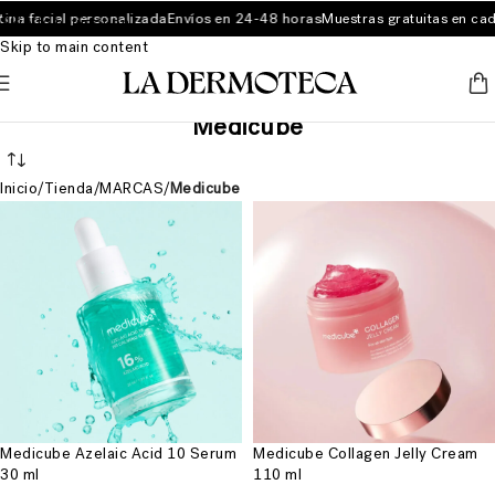
 facial personalizada
Envíos en 24-48 horas
Muestras gratuitas en cada 
Skip to navigation
Skip to main content
Medicube
Inicio
/
Tienda
/
MARCAS
/
Medicube
Medicube Azelaic Acid 10 Serum
Medicube Collagen Jelly Cream
30 ml
110 ml