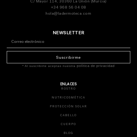
C/ Mayor 114, 30360 La Unión (Murcia)
+34 968 56 04 08
hola@ladermoteca.com
NEWSLETTER
Suscribirme
política de privacidad
* Al suscribirte aceptas nuestra
ENLACES
ROSTRO
NUTRICOSMÉTICA
PROTECCIÓN SOLAR
CABELLO
CUERPO
BLOG