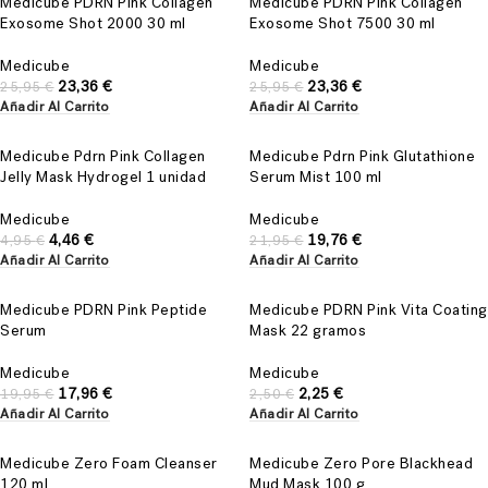
Medicube PDRN Pink Collagen
Medicube PDRN Pink Collagen
Exosome Shot 2000 30 ml
Exosome Shot 7500 30 ml
Medicube
Medicube
23,36
€
23,36
€
25,95
€
25,95
€
Añadir Al Carrito
Añadir Al Carrito
Medicube Pdrn Pink Collagen
Medicube Pdrn Pink Glutathione
Jelly Mask Hydrogel 1 unidad
Serum Mist 100 ml
Medicube
Medicube
4,46
€
19,76
€
4,95
€
21,95
€
Añadir Al Carrito
Añadir Al Carrito
Medicube PDRN Pink Peptide
Medicube PDRN Pink Vita Coating
Serum
Mask 22 gramos
Medicube
Medicube
17,96
€
2,25
€
19,95
€
2,50
€
Añadir Al Carrito
Añadir Al Carrito
Medicube Zero Foam Cleanser
Medicube Zero Pore Blackhead
120 ml
Mud Mask 100 g