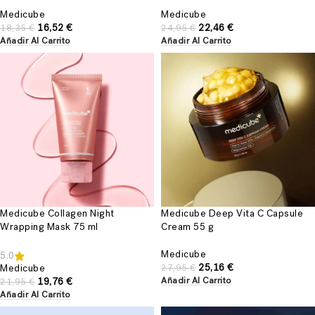
Medicube
Medicube
16,52
€
22,46
€
18,35
€
24,95
€
Añadir Al Carrito
Añadir Al Carrito
Medicube Collagen Night
Medicube Deep Vita C Capsule
Wrapping Mask 75 ml
Cream 55 g
Medicube
5.0
25,16
€
Medicube
27,95
€
19,76
€
Añadir Al Carrito
21,95
€
Añadir Al Carrito