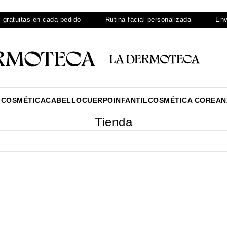
itas en cada pedido
Rutina facial personalizada
Envíos en
ICOSMÉTICA
CABELLO
CUERPO
INFANTIL
COSMÉTICA COREAN
Tienda