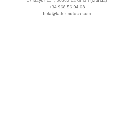
C/ Mayor 114, 30360 La Unión (Murcia)
+34 968 56 04 08
hola@ladermoteca.com