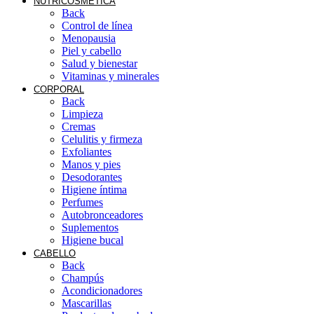
NUTRICOSMÉTICA
Back
Control de línea
Menopausia
Piel y cabello
Salud y bienestar
Vitaminas y minerales
CORPORAL
Back
Limpieza
Cremas
Celulitis y firmeza
Exfoliantes
Manos y pies
Desodorantes
Higiene íntima
Perfumes
Autobronceadores
Suplementos
Higiene bucal
CABELLO
Back
Champús
Acondicionadores
Mascarillas