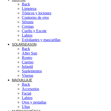
Back
Limpieza
Tónicos y lociones
Contorno de ojos
Sérums
Cremas
Cuello y Escote
Labios
Exfoliantes y mascarillas
SOLAR
SEASON
Back
After Sun
Rostro
Cuerpo
Infantil
Suplementos
Viseras
MAQUILLAJE
Back
Accesorios
Facial
Labios
Ojos y pestañas
Uñas