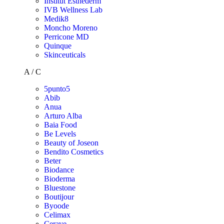
Institut Esthederm
IVB Wellness Lab
Medik8
Moncho Moreno
Perricone MD
Quinque
Skinceuticals
A / C
5punto5
Abib
Anua
Arturo Alba
Baia Food
Be Levels
Beauty of Joseon
Bendito Cosmetics
Beter
Biodance
Bioderma
Bluestone
Boutijour
Byoode
Celimax
Cerave