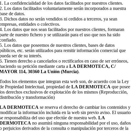
1. La confidencialidad de los datos facilitados por nuestros clientes.
2. Los datos facilitados voluntariamente serán incorporados a nuestra
base de datos.
3. Dichos datos no serán vendidos ni cedidos a terceros, ya sean
empresas, entidades o colectivos.
4. Los datos que nos sean facilitados por nuestros clientes, formaran
parte de nuestro fichero y se utilizarán para el uso que nos ha sido
confiado.
5. Los datos que poseemos de nuestros clientes, bases de datos
públicos, etc. serán utilizados para remitir información comercial que
pueda ser de su interés.
6. Tienen derecho a cancelarlos o rectificarlos en caso de ser erróneos,
haciendo su petición mediante carta a
LA DERMOTECA, C/
MAYOR 114, 30360 La Unión (Murcia)
.
Todos los elementos que integran esta web son, de acuerdo con la Ley
de Propiedad Intelectual, propiedad de
LA DERMOTECA
que posee
los derechos exclusivos de explotación de los mismos (Reproducción,
distribución y transformación)
LA DERMOTECA
se reserva el derecho de cambiar los contenidos y
modificar la información incluida en la web sin previo aviso. El usuario
se responsabiliza del uso que efectúe de nuestra web.
LA
DERMOTECA
no asumirá ninguna responsabilidad por el uso, daños
o perjuicios derivados de la consulta o manipulación por terceros de la