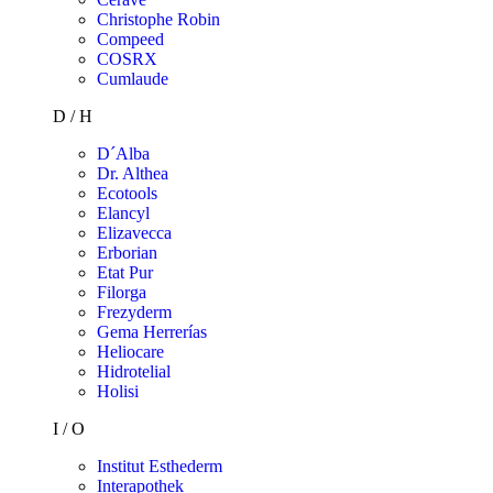
Christophe Robin
Compeed
COSRX
Cumlaude
D / H
D´Alba
Dr. Althea
Ecotools
Elancyl
Elizavecca
Erborian
Etat Pur
Filorga
Frezyderm
Gema Herrerías
Heliocare
Hidrotelial
Holisi
I / O
Institut Esthederm
Interapothek