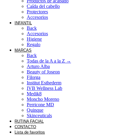
Productos de acabado
Caída del cabello
Protectores
Accesorios
INFANTIL
Back
Accesorios
Higiene
Regalo
MARCAS
Back
Todas de la A a la Z →
Arturo Alba
Beauty of Joseon
Filorga
Institut Esthederm
IVB Wellness Lab
Medik8
Moncho Moreno
Perricone MD
Quinque
Skinceuticals
RUTINA FACIAL
CONTACTO
Lista de favoritos