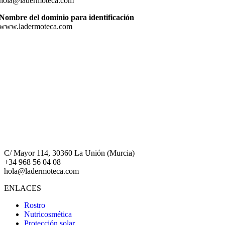
hola@ladermoteca.com
Nombre del dominio para identificación
www.ladermoteca.com
C/ Mayor 114, 30360 La Unión (Murcia)
+34 968 56 04 08
hola@ladermoteca.com
ENLACES
Rostro
Nutricosmética
Protección solar