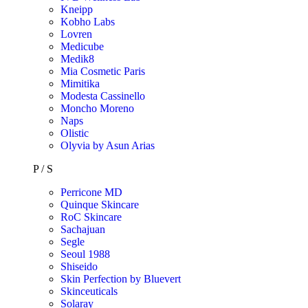
Kneipp
Kobho Labs
Lovren
Medicube
Medik8
Mia Cosmetic Paris
Mimitika
Modesta Cassinello
Moncho Moreno
Naps
Olistic
Olyvia by Asun Arias
P / S
Perricone MD
Quinque Skincare
RoC Skincare
Sachajuan
Segle
Seoul 1988
Shiseido
Skin Perfection by Bluevert
Skinceuticals
Solaray