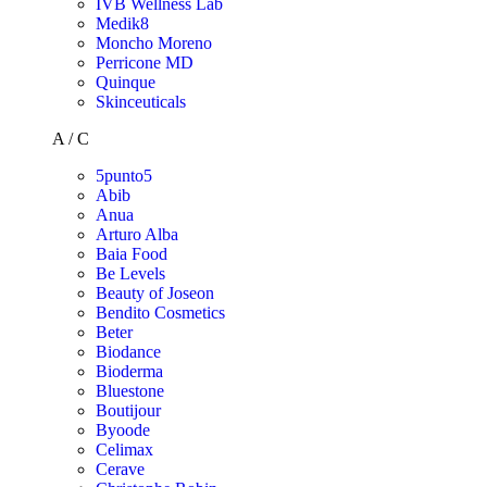
IVB Wellness Lab
Medik8
Moncho Moreno
Perricone MD
Quinque
Skinceuticals
A / C
5punto5
Abib
Anua
Arturo Alba
Baia Food
Be Levels
Beauty of Joseon
Bendito Cosmetics
Beter
Biodance
Bioderma
Bluestone
Boutijour
Byoode
Celimax
Cerave