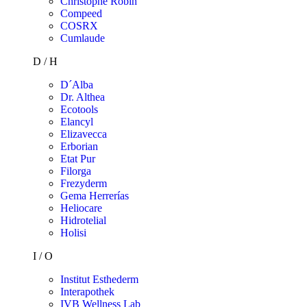
Christophe Robin
Compeed
COSRX
Cumlaude
D / H
D´Alba
Dr. Althea
Ecotools
Elancyl
Elizavecca
Erborian
Etat Pur
Filorga
Frezyderm
Gema Herrerías
Heliocare
Hidrotelial
Holisi
I / O
Institut Esthederm
Interapothek
IVB Wellness Lab