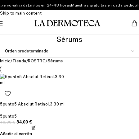
ersonalizada
Envíos en 24-48 horas
Muestras gratuitas en cada pedido
Rut
Skip to navigation
Skip to main content
Sérums
Inicio
/
Tienda
/
ROSTRO
/
Sérums
5punto5 Absolut Retinol.3 30 ml
5punto5
34,00
€
40,00
€
Añadir al carrito