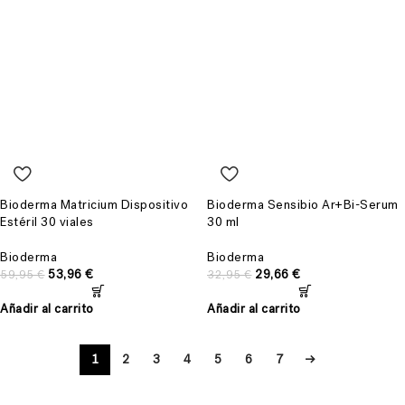
Bioderma Matricium Dispositivo
Bioderma Sensibio Ar+Bi-Serum
Estéril 30 viales
30 ml
Bioderma
Bioderma
53,96
€
29,66
€
59,95
€
32,95
€
Añadir al carrito
Añadir al carrito
1
2
3
4
5
6
7
→