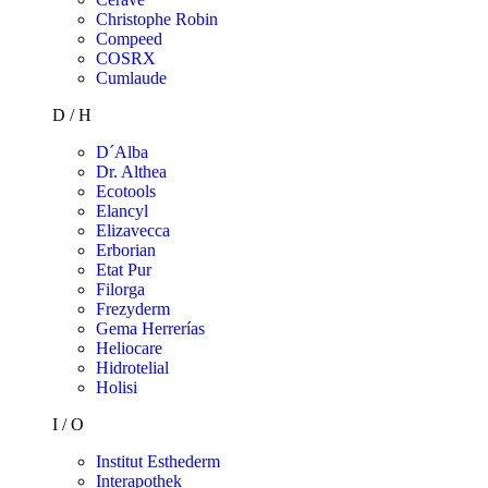
Christophe Robin
Compeed
COSRX
Cumlaude
D / H
D´Alba
Dr. Althea
Ecotools
Elancyl
Elizavecca
Erborian
Etat Pur
Filorga
Frezyderm
Gema Herrerías
Heliocare
Hidrotelial
Holisi
I / O
Institut Esthederm
Interapothek