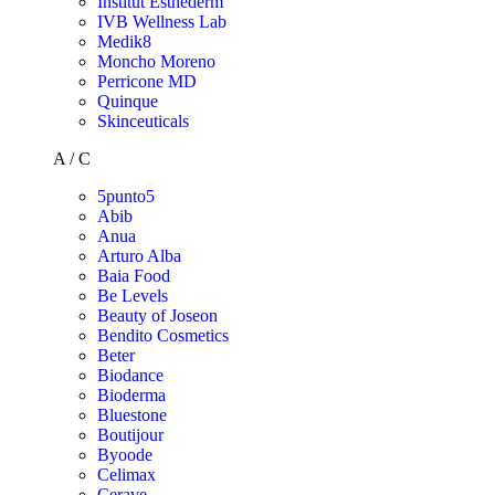
Institut Esthederm
IVB Wellness Lab
Medik8
Moncho Moreno
Perricone MD
Quinque
Skinceuticals
A / C
5punto5
Abib
Anua
Arturo Alba
Baia Food
Be Levels
Beauty of Joseon
Bendito Cosmetics
Beter
Biodance
Bioderma
Bluestone
Boutijour
Byoode
Celimax
Cerave