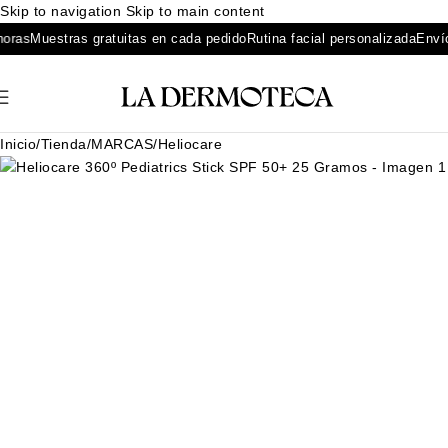
Skip to navigation
Skip to main content
as
Muestras gratuitas en cada pedido
Rutina facial personalizada
Envíos 
Inicio
/
Tienda
/
MARCAS
/
Heliocare