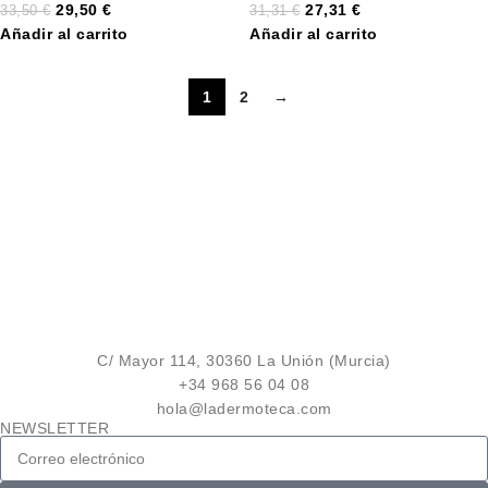
29,50
€
27,31
€
33,50
€
31,31
€
Añadir al carrito
Añadir al carrito
1
2
→
C/ Mayor 114, 30360 La Unión (Murcia)
+34 968 56 04 08
hola@ladermoteca.com
NEWSLETTER