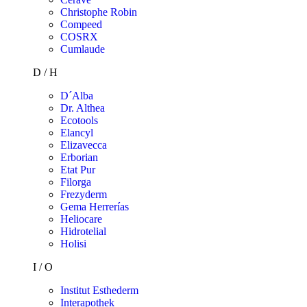
Christophe Robin
Compeed
COSRX
Cumlaude
D / H
D´Alba
Dr. Althea
Ecotools
Elancyl
Elizavecca
Erborian
Etat Pur
Filorga
Frezyderm
Gema Herrerías
Heliocare
Hidrotelial
Holisi
I / O
Institut Esthederm
Interapothek