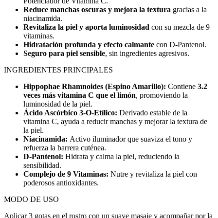
Potenciador de Vitamina C.
Reduce manchas oscuras y mejora la textura
gracias a la
niacinamida.
Revitaliza la piel y aporta luminosidad
con su mezcla de 9
vitaminas.
Hidratación profunda y efecto calmante
con D-Pantenol.
Seguro para piel sensible
, sin ingredientes agresivos.
INGREDIENTES PRINCIPALES
Hippophae Rhamnoides (Espino Amarillo):
Contiene
3.2
veces más vitamina C que el limón
, promoviendo la
luminosidad de la piel.
Ácido Ascórbico 3-O-Etílico:
Derivado estable de la
vitamina C, ayuda a reducir manchas y mejorar la textura de
la piel.
Niacinamida:
Activo iluminador que suaviza el tono y
refuerza la barrera cuténea.
D-Pantenol:
Hidrata y calma la piel, reduciendo la
sensibilidad.
Complejo de 9 Vitaminas:
Nutre y revitaliza la piel con
poderosos antioxidantes.
MODO DE USO
Aplicar 3 gotas en el rostro con un suave masaje y acompañar por la