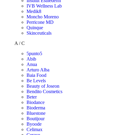
Institut Esthederm
IVB Wellness Lab
Medik8
Moncho Moreno
Perricone MD
Quinque
Skinceuticals
A / C
5punto5
Abib
Anua
Arturo Alba
Baia Food
Be Levels
Beauty of Joseon
Bendito Cosmetics
Beter
Biodance
Bioderma
Bluestone
Boutijour
Byoode
Celimax
Cerave