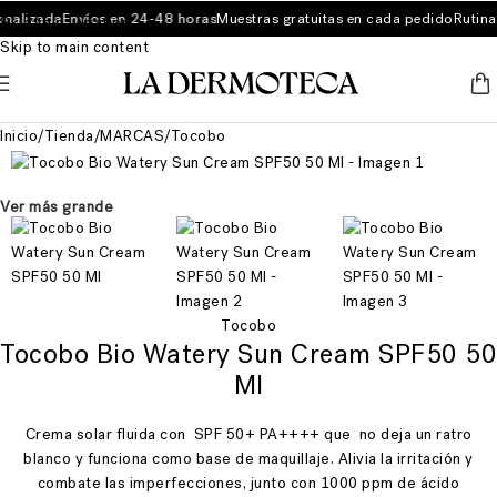
nalizada
Envíos en 24-48 horas
Muestras gratuitas en cada pedido
Rutina 
Skip to navigation
Skip to main content
Inicio
/
Tienda
/
MARCAS
/
Tocobo
Ver más grande
Tocobo
Tocobo Bio Watery Sun Cream SPF50 50
Ml
Crema solar fluida con SPF 50+ PA++++ que no deja un ratro
blanco y funciona como base de maquillaje. Alivia la irritación y
combate las imperfecciones, junto con 1000 ppm de ácido