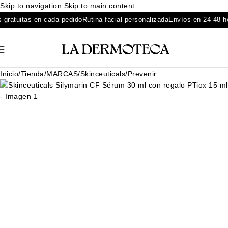
Skip to navigation
Skip to main content
atuitas en cada pedido
Rutina facial personalizada
Envíos en 24-48 hora
Inicio
/
Tienda
/
MARCAS
/
Skinceuticals
/
Prevenir