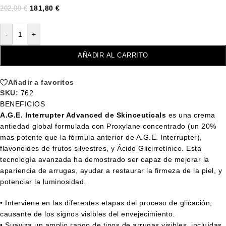
181,80
€
202,00
€
-
+
AÑADIR AL CARRITO
Añadir a favoritos
SKU:
762
BENEFICIOS
A.G.E. Interrupter Advanced de Skinceuticals
es una crema
antiedad global formulada con Proxylane concentrado (un 20%
mas potente que la fórmula anterior de A.G.E. Interrupter),
flavonoides de frutos silvestres, y Ácido Glicirretínico. Esta
tecnología avanzada ha demostrado ser capaz de mejorar la
apariencia de arrugas, ayudar a restaurar la firmeza de la piel, y
potenciar la luminosidad.
• Interviene en las diferentes etapas del proceso de glicación,
causante de los signos visibles del envejecimiento.
• Suaviza un amplio rango de tipos de arrugas visibles, incluídas