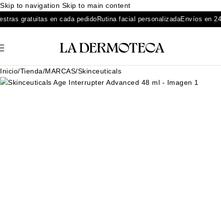
Skip to navigation
Skip to main content
ras gratuitas en cada pedido
Rutina facial personalizada
Envíos en 24-48
Inicio
/
Tienda
/
MARCAS
/
Skinceuticals