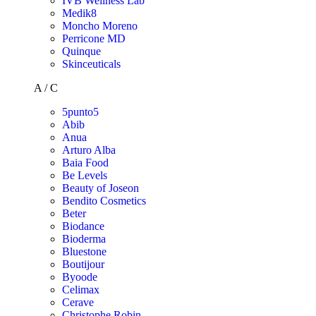
IVB Wellness Lab
Medik8
Moncho Moreno
Perricone MD
Quinque
Skinceuticals
A / C
5punto5
Abib
Anua
Arturo Alba
Baia Food
Be Levels
Beauty of Joseon
Bendito Cosmetics
Beter
Biodance
Bioderma
Bluestone
Boutijour
Byoode
Celimax
Cerave
Christophe Robin