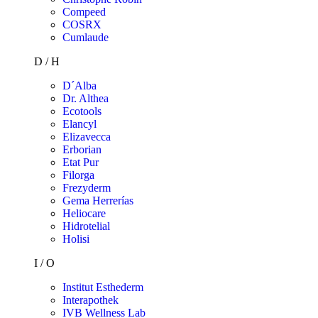
Compeed
COSRX
Cumlaude
D / H
D´Alba
Dr. Althea
Ecotools
Elancyl
Elizavecca
Erborian
Etat Pur
Filorga
Frezyderm
Gema Herrerías
Heliocare
Hidrotelial
Holisi
I / O
Institut Esthederm
Interapothek
IVB Wellness Lab