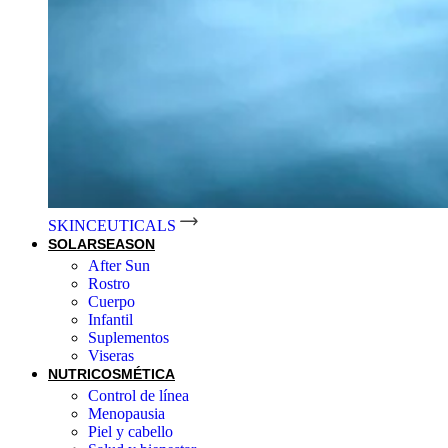
SKINCEUTICALS
SOLAR
SEASON
After Sun
Rostro
Cuerpo
Infantil
Suplementos
Viseras
NUTRICOSMÉTICA
Control de línea
Menopausia
Piel y cabello