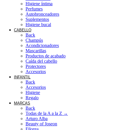
Higiene íntima
Perfumes
Autobronceadores
Suplementos
Higiene bucal
CABELLO
Back
Champús
Acondicionadores
Mascarillas
Productos de acabado
Caída del cabello
Protectores
Accesorios
INFANTIL
Back
Accesorios
Higiene
Regalo
MARCAS
Back
Todas de la A a la Z →
Arturo Alba
Beauty of Joseon
Filorga