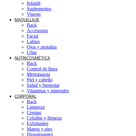
Infantil
Suplementos
Viseras
MAQUILLAJE
Back
Accesorios
Facial
Labios
Ojos y pestañas
Uñas
NUTRICOSMÉTICA
Back
Control de línea
Menopausia
Piel y cabello
Salud y bienestar
Vitaminas y minerales
CORPORAL
Back
Limpieza
Cremas
Celulitis y firmeza
Exfoliantes
Manos y pies
Desodorantes