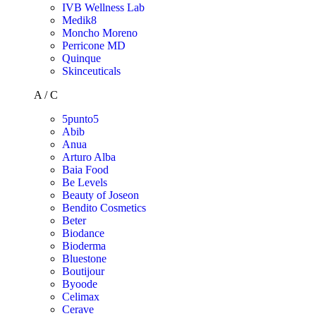
IVB Wellness Lab
Medik8
Moncho Moreno
Perricone MD
Quinque
Skinceuticals
A / C
5punto5
Abib
Anua
Arturo Alba
Baia Food
Be Levels
Beauty of Joseon
Bendito Cosmetics
Beter
Biodance
Bioderma
Bluestone
Boutijour
Byoode
Celimax
Cerave