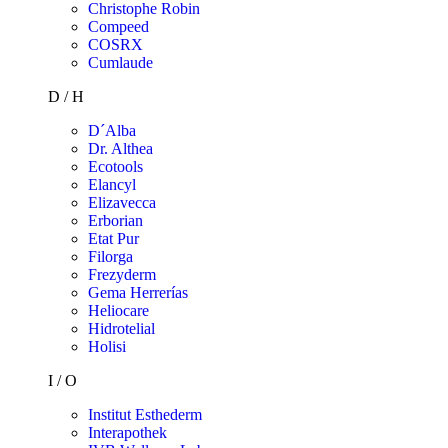
Christophe Robin
Compeed
COSRX
Cumlaude
D / H
D´Alba
Dr. Althea
Ecotools
Elancyl
Elizavecca
Erborian
Etat Pur
Filorga
Frezyderm
Gema Herrerías
Heliocare
Hidrotelial
Holisi
I / O
Institut Esthederm
Interapothek