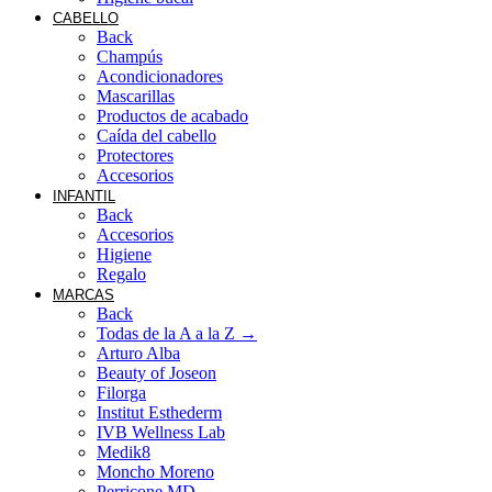
CABELLO
Back
Champús
Acondicionadores
Mascarillas
Productos de acabado
Caída del cabello
Protectores
Accesorios
INFANTIL
Back
Accesorios
Higiene
Regalo
MARCAS
Back
Todas de la A a la Z →
Arturo Alba
Beauty of Joseon
Filorga
Institut Esthederm
IVB Wellness Lab
Medik8
Moncho Moreno
Perricone MD