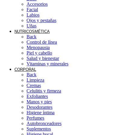
Accesorios
Facial
Labios
Ojos y pestañas
Uñas
NUTRICOSMÉTICA
Back
Control de línea
Menopausia
Piel y cabello
Salud y bienestar
Vitaminas y minerales
CORPORAL
Back
Limpieza
Cremas
Celulitis y firmeza
Exfoliantes
Manos y pies
Desodorantes
Higiene íntima
Perfumes
Autobronceadores
Suplementos
Higiene bucal