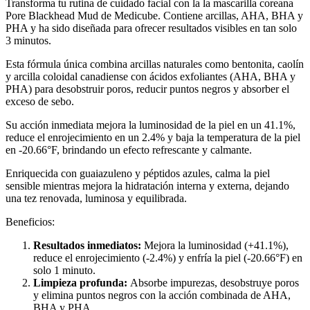
Transforma tu rutina de cuidado facial con la la mascarilla coreana
Pore Blackhead Mud de Medicube. Contiene arcillas, AHA, BHA y
PHA y ha sido diseñada para ofrecer resultados visibles en tan solo
3 minutos.
Esta fórmula única combina arcillas naturales como bentonita, caolín
y arcilla coloidal canadiense con ácidos exfoliantes (AHA, BHA y
PHA) para desobstruir poros, reducir puntos negros y absorber el
exceso de sebo.
Su acción inmediata mejora la luminosidad de la piel en un 41.1%,
reduce el enrojecimiento en un 2.4% y baja la temperatura de la piel
en -20.66°F, brindando un efecto refrescante y calmante.
Enriquecida con guaiazuleno y péptidos azules, calma la piel
sensible mientras mejora la hidratación interna y externa, dejando
una tez renovada, luminosa y equilibrada.
Beneficios:
Resultados inmediatos:
Mejora la luminosidad (+41.1%),
reduce el enrojecimiento (-2.4%) y enfría la piel (-20.66°F) en
solo 1 minuto.
Limpieza profunda:
Absorbe impurezas, desobstruye poros
y elimina puntos negros con la acción combinada de AHA,
BHA y PHA.