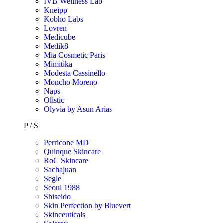
IVB Wellness Lab
Kneipp
Kobho Labs
Lovren
Medicube
Medik8
Mia Cosmetic Paris
Mimitika
Modesta Cassinello
Moncho Moreno
Naps
Olistic
Olyvia by Asun Arias
P / S
Perricone MD
Quinque Skincare
RoC Skincare
Sachajuan
Segle
Seoul 1988
Shiseido
Skin Perfection by Bluevert
Skinceuticals