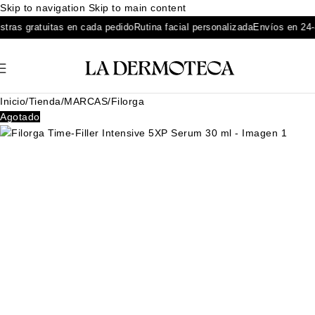
Skip to navigation
Skip to main content
s gratuitas en cada pedido
Rutina facial personalizada
Envíos en 24-48 
Inicio
/
Tienda
/
MARCAS
/
Filorga
Agotado