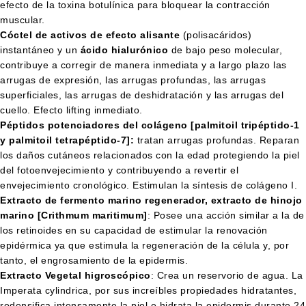
efecto de la toxina botulínica para bloquear la contracción
muscular.
Cóctel de activos de efecto alisante
(polisacáridos)
instantáneo y un
ácido hialurónico
de bajo peso molecular,
contribuye a corregir de manera inmediata y a largo plazo las
arrugas de expresión, las arrugas profundas, las arrugas
superficiales, las arrugas de deshidratación y las arrugas del
cuello. Efecto lifting inmediato.
Péptidos potenciadores del colágeno [palmitoil tripéptido-1
y palmitoil tetrapéptido-7]:
tratan arrugas profundas. Reparan
los daños cutáneos relacionados con la edad protegiendo la piel
del fotoenvejecimiento y contribuyendo a revertir el
envejecimiento cronológico. Estimulan la síntesis de colágeno I.
Extracto de fermento marino regenerador, extracto de hinojo
marino [Crithmum maritimum]
: Posee una acción similar a la de
los retinoides en su capacidad de estimular la renovación
epidérmica ya que estimula la regeneración de la célula y, por
tanto, el engrosamiento de la epidermis.
Extracto Vegetal higroscópico
: Crea un reservorio de agua. La
Imperata cylindrica, por sus increíbles propiedades hidratantes,
redensifica intensamente la piel e hidrata la epidermis durante 24