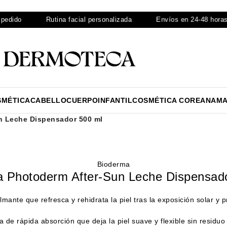
o
Rutina facial personalizada
Envíos en 24-48 horas
SMÉTICA
CABELLO
CUERPO
INFANTIL
COSMÉTICA COREANA
MA
n Leche Dispensador 500 ml
Bioderma
 Photoderm After-Sun Leche Dispensad
lmante que refresca y rehidrata la piel tras la exposición solar y 
a de rápida absorción que deja la piel suave y flexible sin residuo