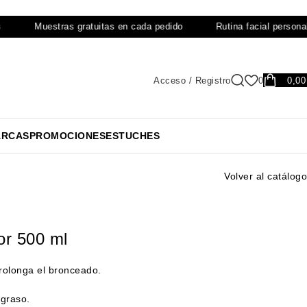
Muestras gratuitas en cada pedido
Rutina facial personalizada
Acceso / Registro
0
0,0
RCAS
PROMOCIONES
ESTUCHES
Volver al catálogo
or 500 ml
prolonga el bronceado.
 graso.