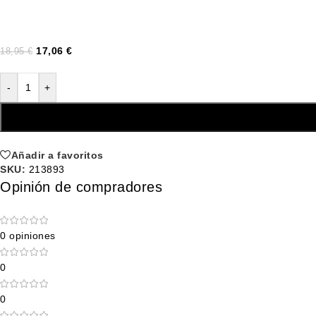
17,06
€
18,95
€
-
+
Añadir a favoritos
SKU:
213893
Opinión de compradores
0 opiniones
0
0