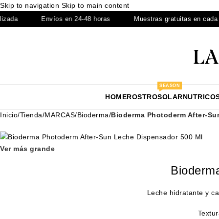
Skip to navigation
Skip to main content
Envíos en 24-48 horas
Muestras gratuitas en cada pedid
SEASON
HOME
ROSTRO
SOLAR
NUTRICO
Inicio
/
Tienda
/
MARCAS
/
Bioderma
/
Bioderma Photoderm After-Su
Ver más grande
Bioderma
Leche hidratante y ca
Textur