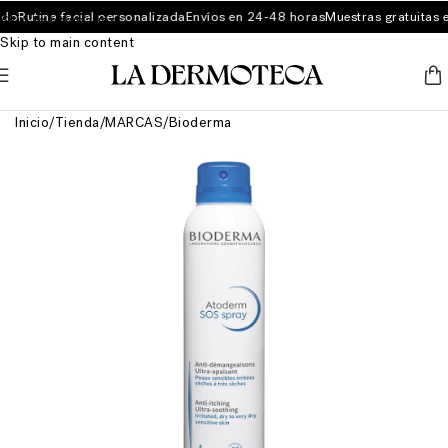
do
Rutina facial personalizada
Envíos en 24-48 horas
Muestras gratuitas e
Skip to navigation
Skip to main content
Inicio
/
Tienda
/
MARCAS
/
Bioderma