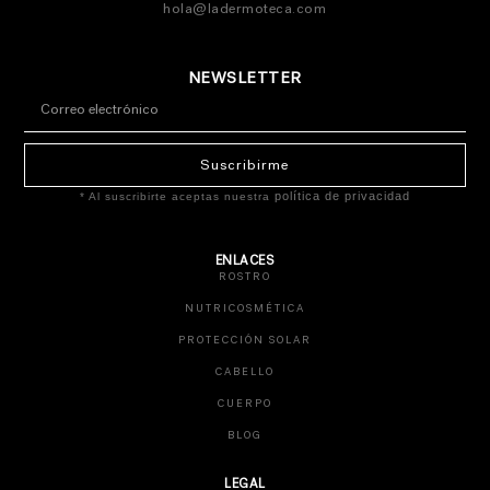
hola@ladermoteca.com
NEWSLETTER
Suscribirme
política de privacidad
* Al suscribirte aceptas nuestra
ENLACES
ROSTRO
NUTRICOSMÉTICA
PROTECCIÓN SOLAR
CABELLO
CUERPO
BLOG
LEGAL