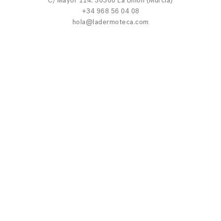
C/ Mayor 114, 30360 La Unión (Murcia)
+34 968 56 04 08
hola@ladermoteca.com