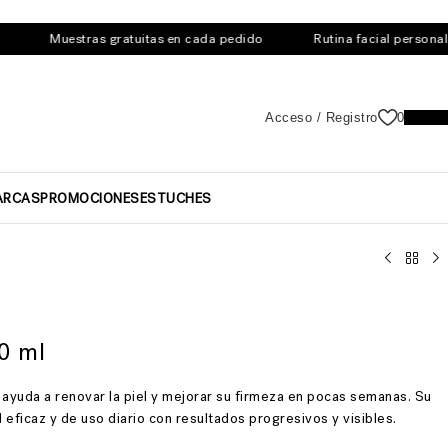
Muestras gratuitas en cada pedido
Rutina facial personalizada
Acceso / Registro
0
0,0
ARCAS
PROMOCIONES
ESTUCHES
0 ml
, ayuda a renovar la piel y mejorar su firmeza en pocas semanas. Su
 eficaz y de uso diario con resultados progresivos y visibles.