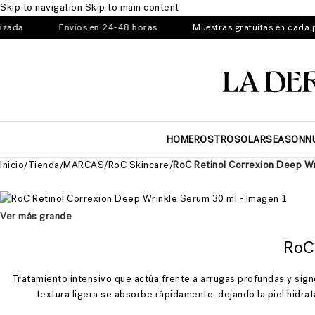
Skip to navigation
Skip to main content
Envíos en 24-48 horas
Muestras gratuitas en cada pedid
HOME
ROSTRO
SOLAR
SEASON
N
Inicio
/
Tienda
/
MARCAS
/
RoC Skincare
/
RoC Retinol Correxion Deep W
Ver más grande
RoC
Tratamiento intensivo que actúa frente a arrugas profundas y signo
textura ligera se absorbe rápidamente, dejando la piel hidrat