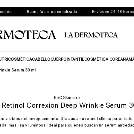
o
Rutina facial personalizada
Envíos en 24-48 horas
UTRICOSMÉTICA
CABELLO
CUERPO
INFANTIL
COSMÉTICA COREANA
M
rinkle Serum 30 ml
RoC Skincare
 Retinol Correxion Deep Wrinkle Serum 3
s visibles del envejecimiento. Gracias a su retinol clínico patentado
ada, más lisa y luminosa. Ideal para quienes buscan un sérum antiedad