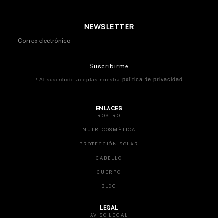
NEWSLETTER
Suscribirme
política de privacidad
* Al suscribirte aceptas nuestra
ENLACES
ROSTRO
NUTRICOSMÉTICA
PROTECCIÓN SOLAR
CABELLO
CUERPO
BLOG
LEGAL
AVISO LEGAL