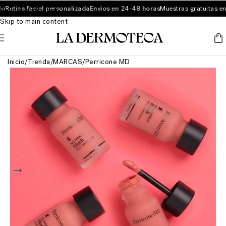
Rutina facial personalizada
Envíos en 24-48 horas
Muestras gratuitas en 
Skip to navigation
Skip to main content
Inicio
/
Tienda
/
MARCAS
/
Perricone MD