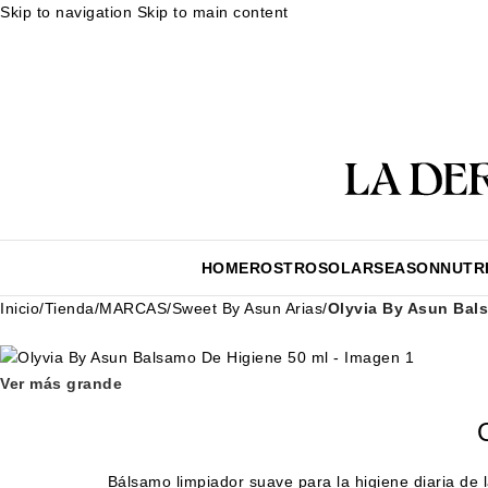
Skip to navigation
Skip to main content
Muestras gratuitas en cada pedido
Rutina facial personalizada
En
Muestras gratuitas en cada pedido
Rutina facial personalizada
En
HOME
ROSTRO
SOLAR
SEASON
NUTR
Inicio
/
Tienda
/
MARCAS
/
Sweet By Asun Arias
/
Olyvia By Asun Bal
Ver más grande
Bálsamo limpiador suave para la higiene diaria de la