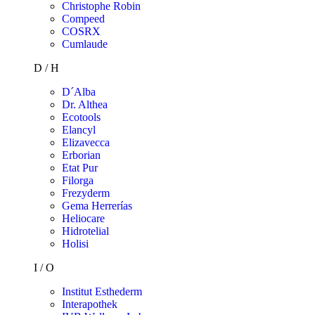
Christophe Robin
Compeed
COSRX
Cumlaude
D / H
D´Alba
Dr. Althea
Ecotools
Elancyl
Elizavecca
Erborian
Etat Pur
Filorga
Frezyderm
Gema Herrerías
Heliocare
Hidrotelial
Holisi
I / O
Institut Esthederm
Interapothek