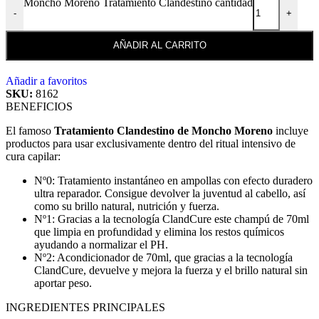
Moncho Moreno Tratamiento Clandestino cantidad
-
+
AÑADIR AL CARRITO
Añadir a favoritos
SKU:
8162
BENEFICIOS
El famoso
Tratamiento Clandestino de Moncho Moreno
incluye
productos para usar exclusivamente dentro del ritual intensivo de
cura capilar:
Nº0: Tratamiento instantáneo en ampollas con efecto duradero
ultra reparador. Consigue devolver la juventud al cabello, así
como su brillo natural, nutrición y fuerza.
Nº1: Gracias a la tecnología ClandCure este champú de 70ml
que limpia en profundidad y elimina los restos químicos
ayudando a normalizar el PH.
Nº2: Acondicionador de 70ml, que gracias a la tecnología
ClandCure, devuelve y mejora la fuerza y el brillo natural sin
aportar peso.
INGREDIENTES PRINCIPALES