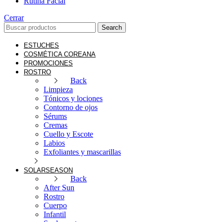
Rutina Facial
Cerrar
Search
ESTUCHES
COSMÉTICA COREANA
PROMOCIONES
ROSTRO
Back
Limpieza
Tónicos y lociones
Contorno de ojos
Sérums
Cremas
Cuello y Escote
Labios
Exfoliantes y mascarillas
SOLAR
SEASON
Back
After Sun
Rostro
Cuerpo
Infantil