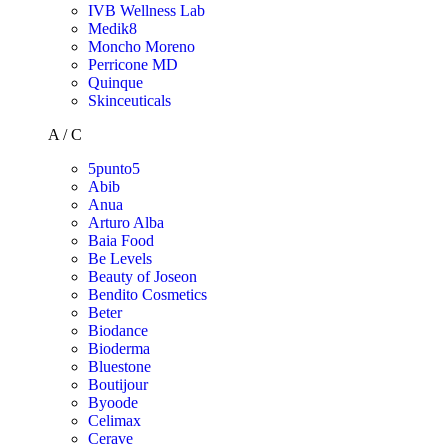
IVB Wellness Lab
Medik8
Moncho Moreno
Perricone MD
Quinque
Skinceuticals
A / C
5punto5
Abib
Anua
Arturo Alba
Baia Food
Be Levels
Beauty of Joseon
Bendito Cosmetics
Beter
Biodance
Bioderma
Bluestone
Boutijour
Byoode
Celimax
Cerave