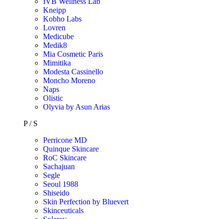
IVB Wellness Lab
Kneipp
Kobho Labs
Lovren
Medicube
Medik8
Mia Cosmetic Paris
Mimitika
Modesta Cassinello
Moncho Moreno
Naps
Olistic
Olyvia by Asun Arias
P / S
Perricone MD
Quinque Skincare
RoC Skincare
Sachajuan
Segle
Seoul 1988
Shiseido
Skin Perfection by Bluevert
Skinceuticals