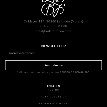
C/ Mayor 114, 30360 La Unión (Murcia)
+34 968 56 04 08
hola@ladermoteca.com
NEWSLETTER
Suscribirme
política de privacidad
* Al suscribirte aceptas nuestra
ENLACES
ROSTRO
NUTRICOSMÉTICA
PROTECCIÓN SOLAR