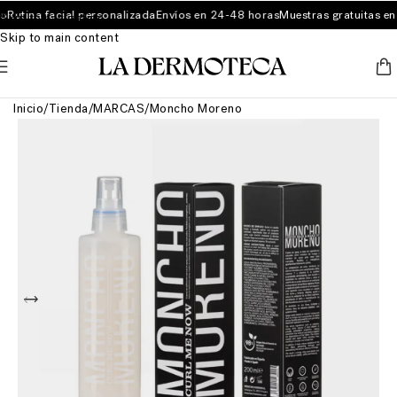
Rutina facial personalizada
Envíos en 24-48 horas
Muestras gratuitas en 
Skip to navigation
Skip to main content
Inicio
/
Tienda
/
MARCAS
/
Moncho Moreno