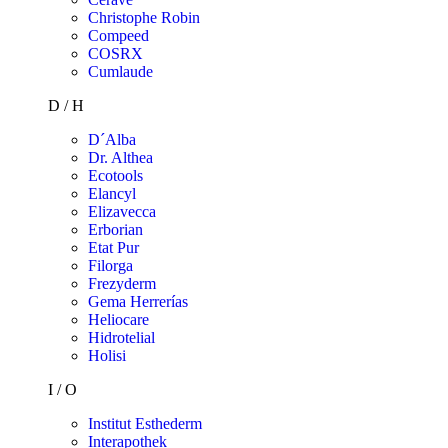
Christophe Robin
Compeed
COSRX
Cumlaude
D / H
D´Alba
Dr. Althea
Ecotools
Elancyl
Elizavecca
Erborian
Etat Pur
Filorga
Frezyderm
Gema Herrerías
Heliocare
Hidrotelial
Holisi
I / O
Institut Esthederm
Interapothek