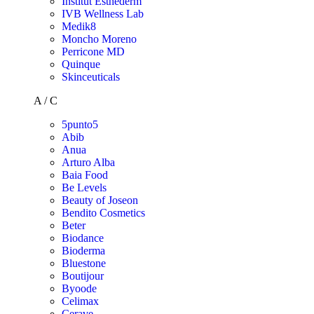
Institut Esthederm
IVB Wellness Lab
Medik8
Moncho Moreno
Perricone MD
Quinque
Skinceuticals
A / C
5punto5
Abib
Anua
Arturo Alba
Baia Food
Be Levels
Beauty of Joseon
Bendito Cosmetics
Beter
Biodance
Bioderma
Bluestone
Boutijour
Byoode
Celimax
Cerave