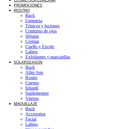
COSMÉTICA COREANA
PROMOCIONES
ROSTRO
Back
Limpieza
Tónicos y lociones
Contorno de ojos
Sérums
Cremas
Cuello y Escote
Labios
Exfoliantes y mascarillas
SOLAR
SEASON
Back
After Sun
Rostro
Cuerpo
Infantil
Suplementos
Viseras
MAQUILLAJE
Back
Accesorios
Facial
Labios