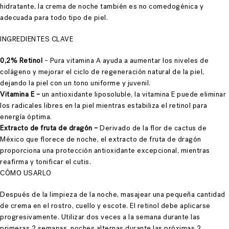
hidratante, la crema de noche también es no comedogénica y
adecuada para todo tipo de piel.
INGREDIENTES CLAVE
0,2% Retino
l
–
Pur
a vitamina A ayuda a aumentar los niveles de
colágeno y mejorar el ciclo de regeneración natural de la piel,
dejando
la piel con un tono uniforme y juvenil.
Vitamina E
–
un antioxidante liposoluble, la vitamina E puede eliminar
los radicales libres
en la
piel mientras estabiliza el retinol para
energía
óptima.
Extracto de fruta de dragón
–
Derivado de la flor de cactus de
México
que florece de noche, el extracto de fruta de dragón
proporciona una
protección antioxidante excepcional, mientras
reafi
rma y t
onificar el
cutis.
CÓMO USARLO
Después de la limpieza de la noche, masajear una pequeña cantidad
de crema
en el rostro, cuello y escote. El retinol debe
aplicarse
progresivamente. Utilizar dos veces a la semana durante
las
pri
meras 2 semanas, noches alternas durante las próximas 2