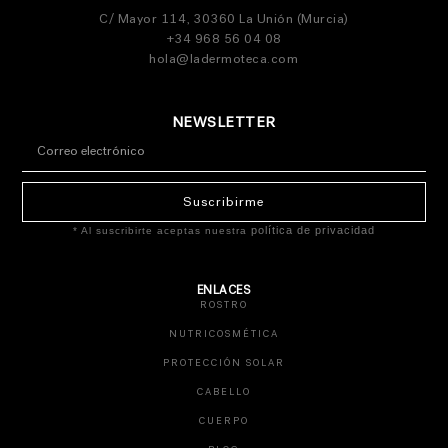
C/ Mayor 114, 30360 La Unión (Murcia)
+34 968 56 04 08
hola@ladermoteca.com
NEWSLETTER
Suscribirme
política de privacidad
* Al suscribirte aceptas nuestra
ENLACES
ROSTRO
NUTRICOSMÉTICA
PROTECCIÓN SOLAR
CABELLO
CUERPO