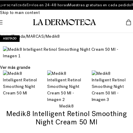
personalizada
Envíos en 24-48 horas
Muestras gratuitas en cada pedido
Ru
Skip to navigation
Skip to main content
Inicio
/
Tienda
/
MARCAS
/
Medik8
AGOTADO
Ver más grande
Medik8
Medik8 Intelligent Retinol Smoothing
Night Cream 50 Ml