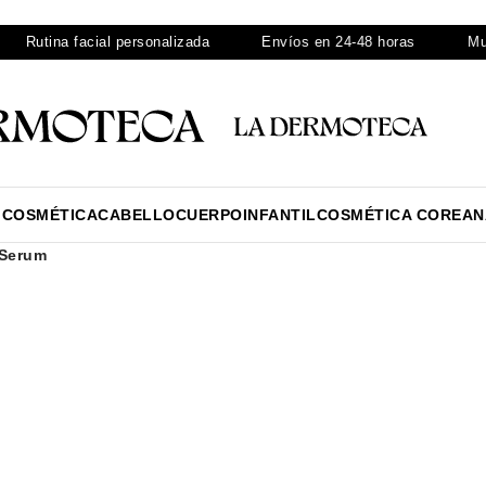
tina facial personalizada
Envíos en 24-48 horas
Muestras
ICOSMÉTICA
CABELLO
CUERPO
INFANTIL
COSMÉTICA COREAN
 Serum