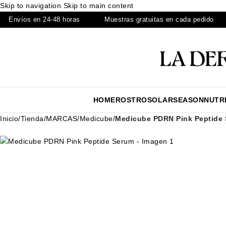
Skip to navigation
Skip to main content
víos en 24-48 horas
Muestras gratuitas en cada pedido
Ru
HOME
ROSTRO
SOLAR
SEASON
NUTR
Inicio
/
Tienda
/
MARCAS
/
Medicube
/
Medicube PDRN Pink Peptide