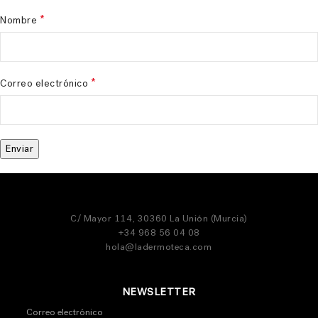
*
Nombre
*
Correo electrónico
C/ Mayor 114, 30360 La Unión (Murcia)
+34 968 56 04 08
hola@ladermoteca.com
NEWSLETTER