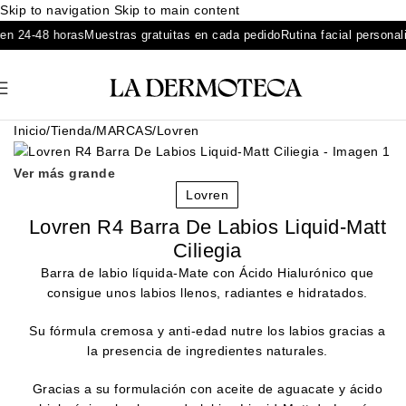
Skip to navigation
Skip to main content
 24-48 horas
Muestras gratuitas en cada pedido
Rutina facial personaliz
Inicio
/
Tienda
/
MARCAS
/
Lovren
Ver más grande
Lovren
Lovren R4 Barra De Labios Liquid-Matt
Ciliegia
Barra de labio líquida-Mate con Ácido Hialurónico que
consigue unos labios llenos, radiantes e hidratados.
Su fórmula cremosa y anti-edad nutre los labios gracias a
la presencia de ingredientes naturales.
Gracias a su formulación con aceite de aguacate y ácido