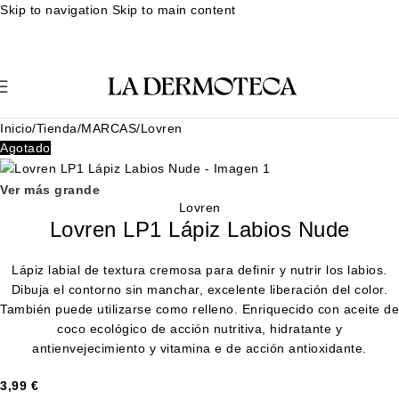
Envíos en 24-48 horas
Muestras gratuitas en cada pedido
Rutina
Skip to navigation
Skip to main content
facial personalizada
Envíos en 24-48 horas
Muestras gratuitas en cada pedido
Rutina facial personalizada
Envíos en 24-48 horas
Muestras gratuitas en cada pedido
Rutina
facial personalizada
Envíos en 24-48 horas
Inicio
/
Tienda
/
MARCAS
/
Lovren
Agotado
Ver más grande
Lovren
Lovren LP1 Lápiz Labios Nude
Lápiz labial de textura cremosa para definir y nutrir los labios.
Dibuja el contorno sin manchar, excelente liberación del color.
También puede utilizarse como relleno. Enriquecido con aceite de
coco ecológico de acción nutritiva, hidratante y
antienvejecimiento y vitamina e de acción antioxidante.
3,99
€