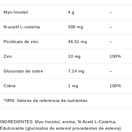
Myo-Inositol
4 g
–
N-acetil L-cisteína
300 mg
–
Picolinato de zinc
46,51 mg
–
Zinc
10 mg
100%
Gluconato de cobre
7,14 mg
–
Cobre
1 mg
100%
*VRN: Valores de referencia de nutrientes
INGREDIENTES: Myo-Inositol, aroma, N-Acetil L-Cisteína,
Edulcorante (glucósidos de esteviol procedentes de estevia),