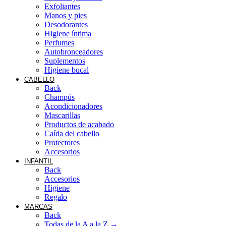
Exfoliantes
Manos y pies
Desodorantes
Higiene íntima
Perfumes
Autobronceadores
Suplementos
Higiene bucal
CABELLO
Back
Champús
Acondicionadores
Mascarillas
Productos de acabado
Caída del cabello
Protectores
Accesorios
INFANTIL
Back
Accesorios
Higiene
Regalo
MARCAS
Back
Todas de la A a la Z →