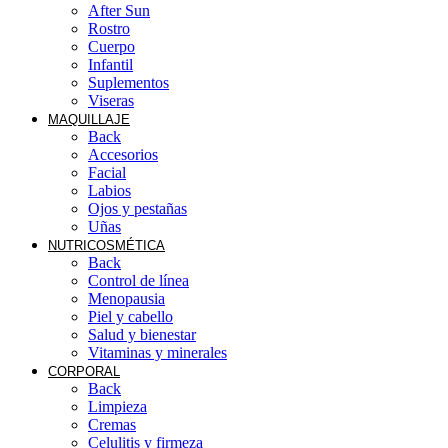
After Sun
Rostro
Cuerpo
Infantil
Suplementos
Viseras
MAQUILLAJE
Back
Accesorios
Facial
Labios
Ojos y pestañas
Uñas
NUTRICOSMÉTICA
Back
Control de línea
Menopausia
Piel y cabello
Salud y bienestar
Vitaminas y minerales
CORPORAL
Back
Limpieza
Cremas
Celulitis y firmeza