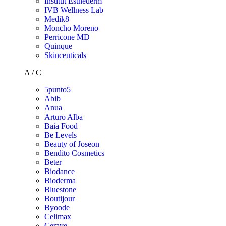
Institut Esthederm
IVB Wellness Lab
Medik8
Moncho Moreno
Perricone MD
Quinque
Skinceuticals
A / C
5punto5
Abib
Anua
Arturo Alba
Baia Food
Be Levels
Beauty of Joseon
Bendito Cosmetics
Beter
Biodance
Bioderma
Bluestone
Boutijour
Byoode
Celimax
Cerave