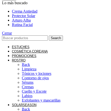
Lo más buscado
Crema Antiedad
Protector Solar
Arturo Alba
Rutina Facial
Cerrar
Search
ESTUCHES
COSMÉTICA COREANA
PROMOCIONES
ROSTRO
Back
Limpieza
Tónicos y lociones
Contorno de ojos
Sérums
Cremas
Cuello y Escote
Labios
Exfoliantes y mascarillas
SOLAR
SEASON
Back