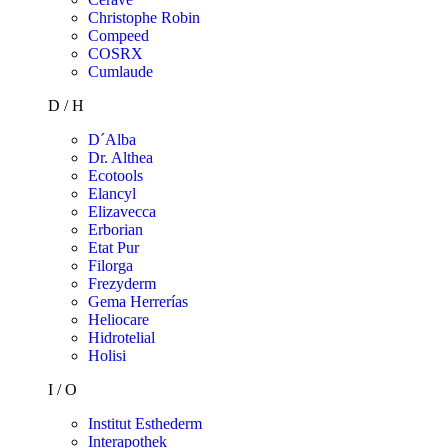
Christophe Robin
Compeed
COSRX
Cumlaude
D / H
D´Alba
Dr. Althea
Ecotools
Elancyl
Elizavecca
Erborian
Etat Pur
Filorga
Frezyderm
Gema Herrerías
Heliocare
Hidrotelial
Holisi
I / O
Institut Esthederm
Interapothek