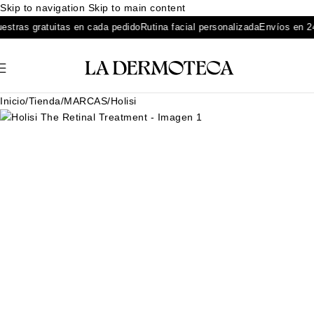
Skip to navigation
Skip to main content
uestras gratuitas en cada pedido
Rutina facial personalizada
Envíos en 
Inicio
/
Tienda
/
MARCAS
/
Holisi