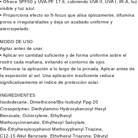
• Ofrece SPF50 y UVA-PF 17,6, cubriendo UVA II, UVA I, IR-A, luz
visible y luz azul.
• Proporciona efecto so ft-focus que alisa ópticamente, difumina
poros e irregularidades y deja un acabado uniforme y
aterciopelado.
MODO DE USO
Agitar antes de usar.
• Aplicar en cantidad suficiente y de forma uniforme sobre el
rostro cada mañana, evitando el contorno de ojos.
• Renovar la aplicación a lo largo de la jornada. Aplicar antes de
la exposición al sol. Una aplicación insuficiente reduce
significativamente el índice de protección solar.
INGREDIIENTES
Isododecane, Dimethicone/Bis-Isobutyl Ppg-20
Crosspolymer, Diethylamino Hydroxybenzoyl Hexyl
Benzoate, Octocrylene, Ethylhexyl
Methoxycinnamate, Ethylhexyl Salicylate,
Bis-Ethylhexyloxyphenol Methoxyphenyl Triazine,
C12-15 Alkyl Benzoate, Ethylhexyl Triazone, Dibutyl