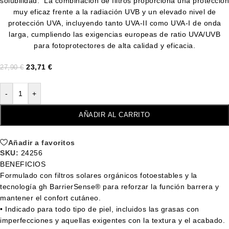
solubilidad. La combinación de filtros proporciona una protección
muy eficaz frente a la radiación UVB y un elevado nivel de
protección UVA, incluyendo tanto UVA-II como UVA-I de onda
larga, cumpliendo las exigencias europeas de ratio UVA/UVB
para fotoprotectores de alta calidad y eficacia.
23,71
€
27,90
€
-
+
AÑADIR AL CARRITO
Añadir a favoritos
SKU:
24256
BENEFICIOS
Formulado con filtros solares orgánicos fotoestables y la
tecnología gh BarrierSense® para reforzar la función barrera y
mantener el confort cutáneo.
• Indicado para todo tipo de piel, incluidos las grasas con
imperfecciones y aquellas exigentes con la textura y el acabado.