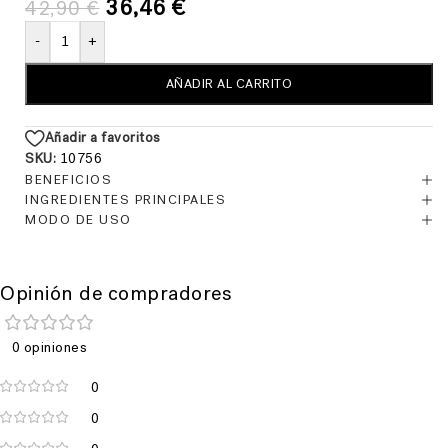
36,46
€
42,90
€
-
+
AÑADIR AL CARRITO
Añadir a favoritos
SKU:
10756
BENEFICIOS
INGREDIENTES PRINCIPALES
MODO DE USO
Opinión de compradores
0 opiniones
0
0