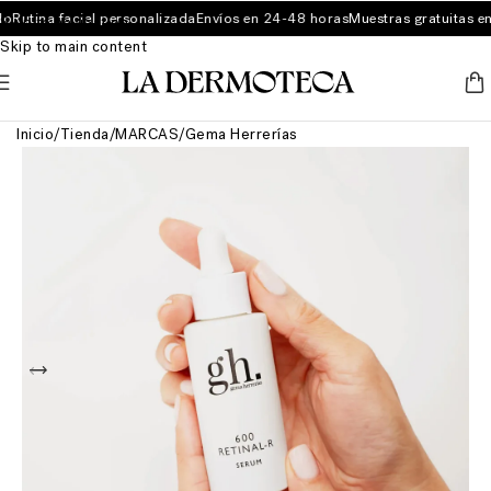
Rutina facial personalizada
Envíos en 24-48 horas
Muestras gratuitas en
Skip to navigation
Skip to main content
Inicio
/
Tienda
/
MARCAS
/
Gema Herrerías