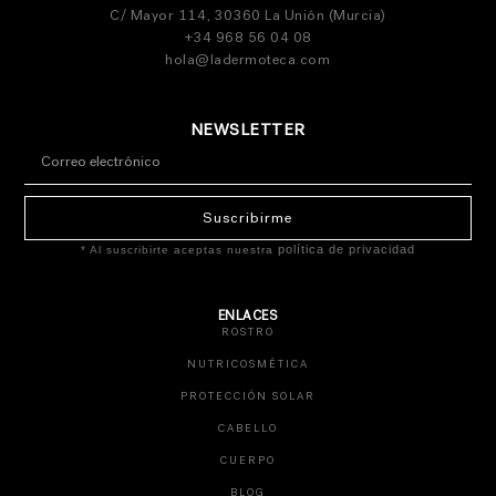
C/ Mayor 114, 30360 La Unión (Murcia)
+34 968 56 04 08
hola@ladermoteca.com
NEWSLETTER
Suscribirme
política de privacidad
* Al suscribirte aceptas nuestra
ENLACES
ROSTRO
NUTRICOSMÉTICA
PROTECCIÓN SOLAR
CABELLO
CUERPO
BLOG