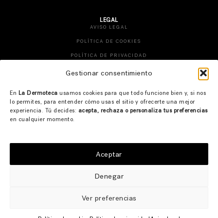
LEGAL
AVISO LEGAL
POLÍTICA DE COOKIES
POLÍTICA DE PRIVACIDAD
TÉRMINOS Y CONDICIONES
Gestionar consentimiento
CAMBIOS Y DEVOLUCIONES
En
La Dermoteca
usamos cookies para que todo funcione bien y, si nos
DESISTIMIENTO DE PEDIDO
lo permites, para entender cómo usas el sitio y ofrecerte una mejor
experiencia. Tú decides:
acepta, rechaza o personaliza tus preferencias
CONTACTO
en cualquier momento.
INSTAGRAM
FACEBOOK
Aceptar
TIK TOK
CONTACTO
Denegar
Ver preferencias
© 2026 LA DERMOTECA. WEBSITE DESIGN BY
ENTREDOS