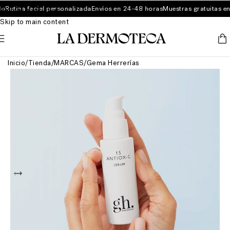
Rutina facial personalizada
Envíos en 24-48 horas
Muestras gratuitas en 
Skip to navigation
Skip to main content
Inicio
/
Tienda
/
MARCAS
/
Gema Herrerías