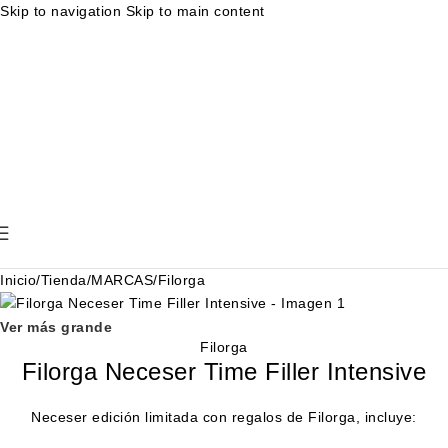
Skip to navigation
Skip to main content
Muestras gratuitas en cada pedido
Rutina facial personalizada
Envíos en 24-48 horas
Muestras gratuitas en cada pedido
Rutina
facial personalizada
Envíos en 24-48 horas
Muestras gratuitas en cada pedido
Rutina facial personalizada
Envíos en 24-48 horas
Muestras gratuitas en cada pedido
Rutina
facial personalizada
Envíos en 24-48 horas
Inicio
/
Tienda
/
MARCAS
/
Filorga
Ver más grande
Filorga
Filorga Neceser Time Filler Intensive
Neceser edición limitada con regalos de Filorga, incluye: