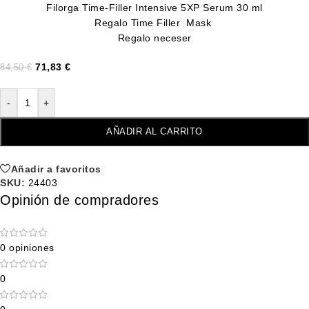
Filorga Time-Filler Intensive 5XP Serum 30 ml
Regalo Time Filler Mask
Regalo neceser
71,83
€
84,50
€
-
+
AÑADIR AL CARRITO
Añadir a favoritos
SKU:
24403
Opinión de compradores
0 opiniones
0