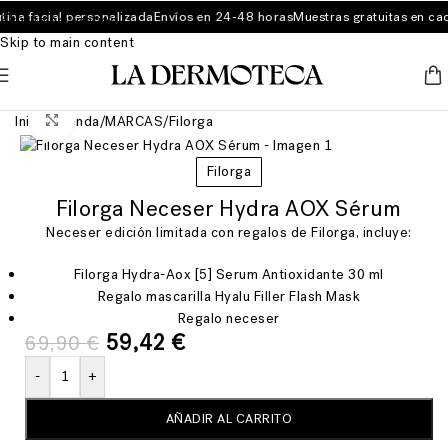
ina facial personalizada
Envíos en 24-48 horas
Muestras gratuitas en cad
Skip to navigation
Skip to main content
Ver más grande
Inicio
/
Tienda
/
MARCAS
/
Filorga
Filorga
Filorga Neceser Hydra AOX Sérum
Neceser edición limitada con regalos de Filorga, incluye:
Filorga Hydra-Aox [5] Serum Antioxidante 30 ml
Regalo mascarilla Hyalu Filler Flash Mask
Regalo neceser
59,42
€
69,90
€
-
+
AÑADIR AL CARRITO