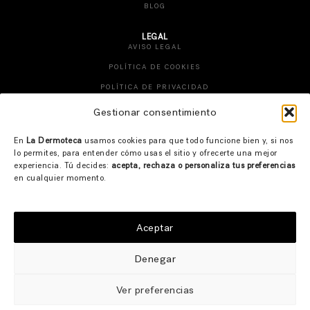
BLOG
LEGAL
AVISO LEGAL
POLÍTICA DE COOKIES
POLÍTICA DE PRIVACIDAD
TÉRMINOS Y CONDICIONES
Gestionar consentimiento
CAMBIOS Y DEVOLUCIONES
En
La Dermoteca
usamos cookies para que todo funcione bien y, si nos
DESISTIMIENTO DE PEDIDO
lo permites, para entender cómo usas el sitio y ofrecerte una mejor
experiencia. Tú decides:
acepta, rechaza o personaliza tus preferencias
CONTACTO
en cualquier momento.
INSTAGRAM
FACEBOOK
Aceptar
TIK TOK
CONTACTO
Denegar
Ver preferencias
© 2026 LA DERMOTECA. WEBSITE DESIGN BY
ENTREDOS