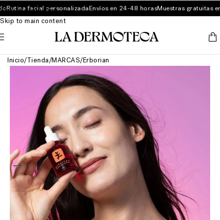
Rutina facial personalizada
Envíos en 24-48 horas
Muestras gratuitas en
Skip to navigation
Skip to main content
Inicio
/
Tienda
/
MARCAS
/
Erborian