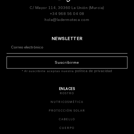
C/ Mayor 114, 30360 La Unión (Murcia)
+34 968 56 04 08
hola@ladermoteca.com
NEWSLETTER
Suscribirme
política de privacidad
* Al suscribirte aceptas nuestra
ENLACES
ROSTRO
NUTRICOSMÉTICA
PROTECCIÓN SOLAR
CABELLO
CUERPO