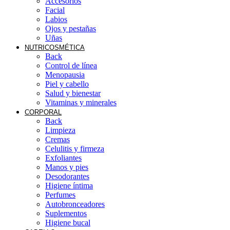
Accesorios
Facial
Labios
Ojos y pestañas
Uñas
NUTRICOSMÉTICA
Back
Control de línea
Menopausia
Piel y cabello
Salud y bienestar
Vitaminas y minerales
CORPORAL
Back
Limpieza
Cremas
Celulitis y firmeza
Exfoliantes
Manos y pies
Desodorantes
Higiene íntima
Perfumes
Autobronceadores
Suplementos
Higiene bucal