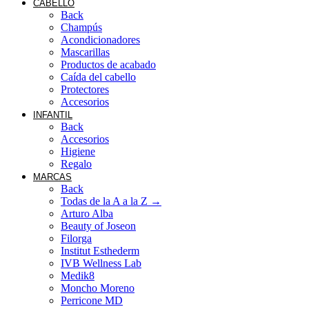
CABELLO
Back
Champús
Acondicionadores
Mascarillas
Productos de acabado
Caída del cabello
Protectores
Accesorios
INFANTIL
Back
Accesorios
Higiene
Regalo
MARCAS
Back
Todas de la A a la Z →
Arturo Alba
Beauty of Joseon
Filorga
Institut Esthederm
IVB Wellness Lab
Medik8
Moncho Moreno
Perricone MD