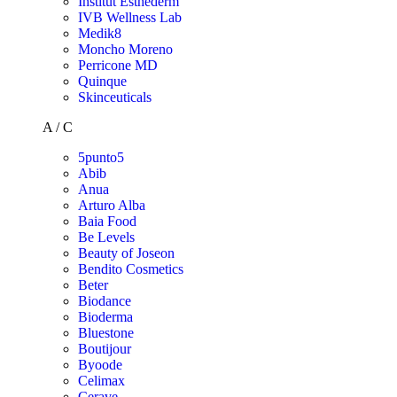
Institut Esthederm
IVB Wellness Lab
Medik8
Moncho Moreno
Perricone MD
Quinque
Skinceuticals
A / C
5punto5
Abib
Anua
Arturo Alba
Baia Food
Be Levels
Beauty of Joseon
Bendito Cosmetics
Beter
Biodance
Bioderma
Bluestone
Boutijour
Byoode
Celimax
Cerave