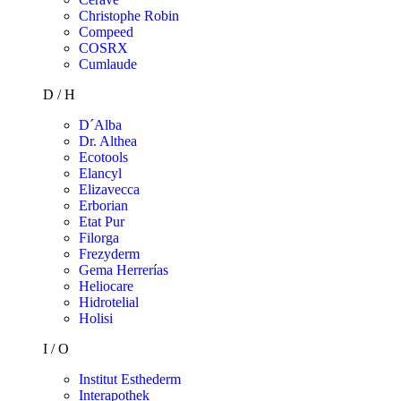
Christophe Robin
Compeed
COSRX
Cumlaude
D / H
D´Alba
Dr. Althea
Ecotools
Elancyl
Elizavecca
Erborian
Etat Pur
Filorga
Frezyderm
Gema Herrerías
Heliocare
Hidrotelial
Holisi
I / O
Institut Esthederm
Interapothek