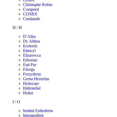
Christophe Robin
Compeed
COSRX
Cumlaude
D / H
D´Alba
Dr. Althea
Ecotools
Elancyl
Elizavecca
Erborian
Etat Pur
Filorga
Frezyderm
Gema Herrerías
Heliocare
Hidrotelial
Holisi
I / O
Institut Esthederm
Interapothek