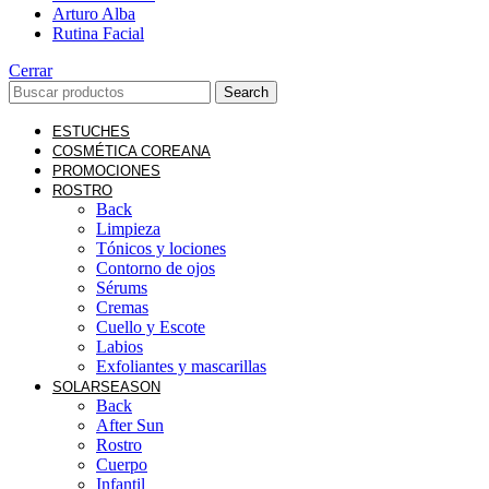
Arturo Alba
Rutina Facial
Cerrar
Search
ESTUCHES
COSMÉTICA COREANA
PROMOCIONES
ROSTRO
Back
Limpieza
Tónicos y lociones
Contorno de ojos
Sérums
Cremas
Cuello y Escote
Labios
Exfoliantes y mascarillas
SOLAR
SEASON
Back
After Sun
Rostro
Cuerpo
Infantil