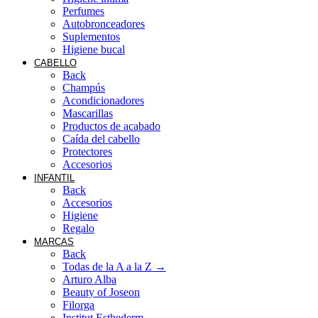
Perfumes
Autobronceadores
Suplementos
Higiene bucal
CABELLO
Back
Champús
Acondicionadores
Mascarillas
Productos de acabado
Caída del cabello
Protectores
Accesorios
INFANTIL
Back
Accesorios
Higiene
Regalo
MARCAS
Back
Todas de la A a la Z →
Arturo Alba
Beauty of Joseon
Filorga
Institut Esthederm