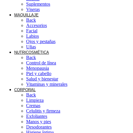
Suplementos
Viseras
MAQUILLAJE
Back
Accesorios
Facial
Labios
Ojos y pestañas
Uñas
NUTRICOSMÉTICA
Back
Control de línea
Menopausia
Piel y cabello
Salud y bienestar
Vitaminas y minerales
CORPORAL
Back
Limpieza
Cremas
Celulitis y firmeza
Exfoliantes
Manos y pies
Desodorantes
Higiene íntima