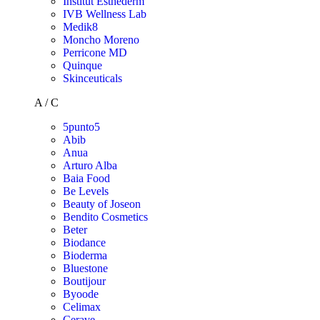
Institut Esthederm
IVB Wellness Lab
Medik8
Moncho Moreno
Perricone MD
Quinque
Skinceuticals
A / C
5punto5
Abib
Anua
Arturo Alba
Baia Food
Be Levels
Beauty of Joseon
Bendito Cosmetics
Beter
Biodance
Bioderma
Bluestone
Boutijour
Byoode
Celimax
Cerave