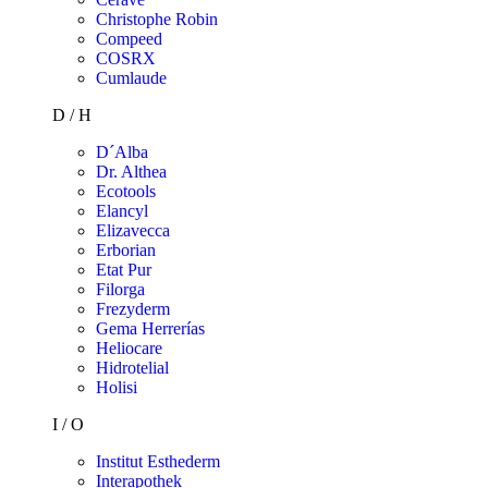
Christophe Robin
Compeed
COSRX
Cumlaude
D / H
D´Alba
Dr. Althea
Ecotools
Elancyl
Elizavecca
Erborian
Etat Pur
Filorga
Frezyderm
Gema Herrerías
Heliocare
Hidrotelial
Holisi
I / O
Institut Esthederm
Interapothek