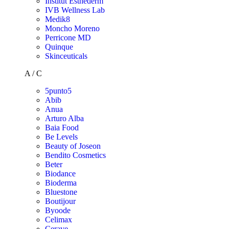
Institut Esthederm
IVB Wellness Lab
Medik8
Moncho Moreno
Perricone MD
Quinque
Skinceuticals
A / C
5punto5
Abib
Anua
Arturo Alba
Baia Food
Be Levels
Beauty of Joseon
Bendito Cosmetics
Beter
Biodance
Bioderma
Bluestone
Boutijour
Byoode
Celimax
Cerave