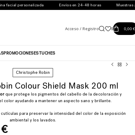
 facial personalizada
Envíos en 24-48 horas
Muestras gra
Acceso / Registro
0
0,00
€
AS
PROMOCIONES
ESTUCHES
Christophe Robin
obin Colour Shield Mask 200 ml
lor
que protege los pigmentos del cabello de la decoloración y
el color ayudando a mantener un aspecto sano y brillante.
as cutículas para preservar la intensidad del color de la exposición
ambiental y los lavados.
0
€