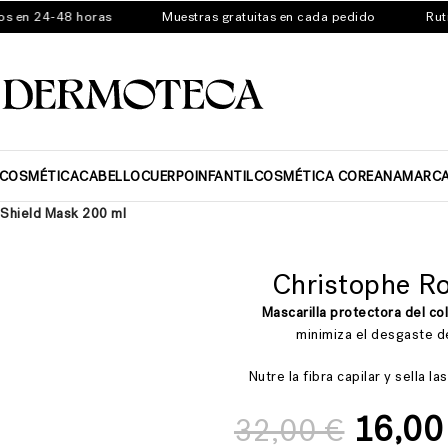
 en 24-48 horas
Muestras gratuitas en cada pedido
Rutina
ICOSMÉTICA
CABELLO
CUERPO
INFANTIL
COSMÉTICA COREANA
MARC
 Shield Mask 200 ml
Christophe R
Mascarilla protectora del co
minimiza el desgaste d
Nutre la fibra capilar y sella l
16,0
32,00
€