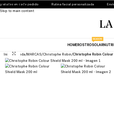
tuitas en cada pedido
Rutina facial personalizada
Envíos
Skip to navigation
Skip to main content
SEASON
HOME
ROSTRO
SOLAR
NUTR
Ver más grande
Inicio
/
Tienda
/
MARCAS
/
Christophe Robin
/
Christophe Robin Colour