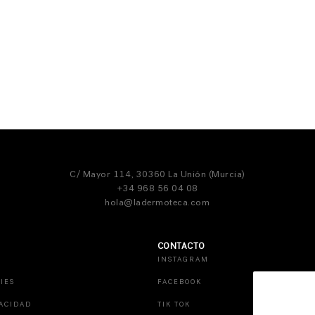
C/ Mayor 114, 30360 La Unión (Murcia)
+34 968 56 04 08
hola@ladermoteca.com
CONTACTO
INSTAGRAM
IES
FACEBOOK
VACIDAD
TIK TOK