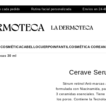
a pedido
Rutina facial personalizada
Envíos en 24-48 hor
ICOSMÉTICA
CABELLO
CUERPO
INFANTIL
COSMÉTICA COREAN
rcas 30 ml
Cerave Seru
Sérum retinol Anti-marcas 
formulada con Niacinamida, par
3 ceramidas esenciales. Tiene 
los poros. Contiene la Tecnol