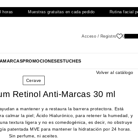
as
Muestras gratuitas en cada pedido
Rutina facial person
Acceso / Registro
0
0,0
A
MARCAS
PROMOCIONES
ESTUCHES
Volver al catálogo
Cerave
m Retinol Anti-Marcas 30 ml
ayudan a mantener y a restaura la barrera protectora. Está
a calmar la piel; Ácido Hialurónico, para retener la humedad, y
una textura ligera y no es comedogénica, es decir, no obstruye
ogía patentada MVE para mantener la hidratación por 24 horas.
Sin perfume, ni aceites.