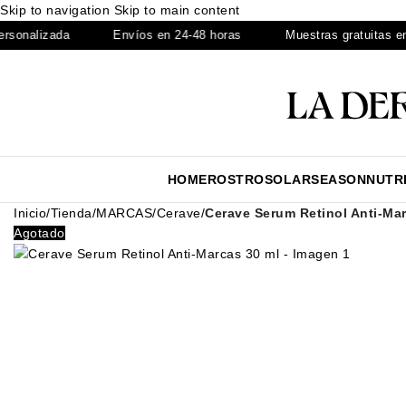
Skip to navigation
Skip to main content
alizada
Envíos en 24-48 horas
Muestras gratuitas en cad
HOME
ROSTRO
SOLAR
SEASON
NUTR
Inicio
/
Tienda
/
MARCAS
/
Cerave
/
Cerave Serum Retinol Anti-Ma
Agotado