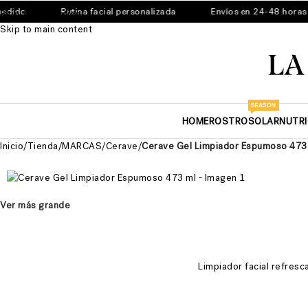
ido
Rutina facial personalizada
Envíos en 24-48 horas
Skip to navigation
Skip to main content
SEASON
HOME
ROSTRO
SOLAR
NUTR
Inicio
/
Tienda
/
MARCAS
/
Cerave
/
Cerave Gel Limpiador Espumoso 473
Ver más grande
Limpiador facial refresca