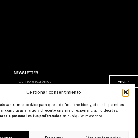
NEWSLETTER
Enviar
* Al suscribirte aceptas nuestra
política de privacidad
Gestionar consentimiento
oteca
usamos cookies para que todo funcione bien y, si nos lo permites,
er cómo usas el sitio y ofrecerte una mejor experiencia. Tú decides:
haza o personaliza tus preferencias
en cualquier momento.
ceptar
Denegar
Ver preferencias