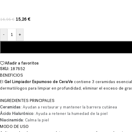
15,26
€
16,95
€
-
+
Añadir a favoritos
SKU:
187652
BENEFICIOS
El
Gel Limpiador Espumoso de CeraVe
contiene 3 ceramidas esenciales
dermatólogos para limpiar en profundidad, eliminar el exceso de grasa 
INGREDIENTES PRINCIPALES
Ceramidas
: Ayudan a restaurar y mantener la barrera cutánea
Ácido Hialurónico
: Ayuda a retener la humedad de la piel
Niacinamida
: Calma la piel
MODO DE USO