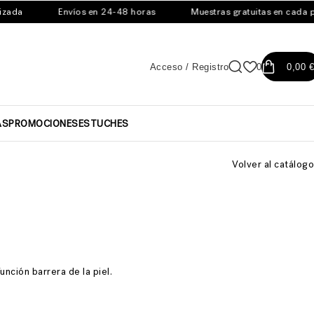
ada
Envíos en 24-48 horas
Muestras gratuitas en cada ped
Acceso / Registro
0
0,00
€
AS
PROMOCIONES
ESTUCHES
Volver al catálogo
unción barrera de la piel.