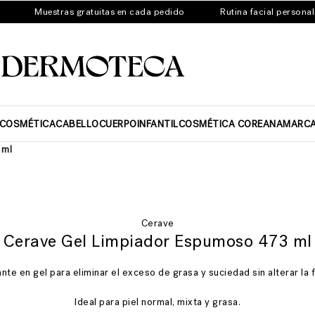
Muestras gratuitas en cada pedido
Rutina facial personaliz
ICOSMÉTICA
CABELLO
CUERPO
INFANTIL
COSMÉTICA COREANA
MARC
 ml
Cerave
Cerave Gel Limpiador Espumoso 473 ml
nte en gel para eliminar el exceso de grasa y suciedad sin alterar la f
Ideal para piel normal, mixta y grasa.