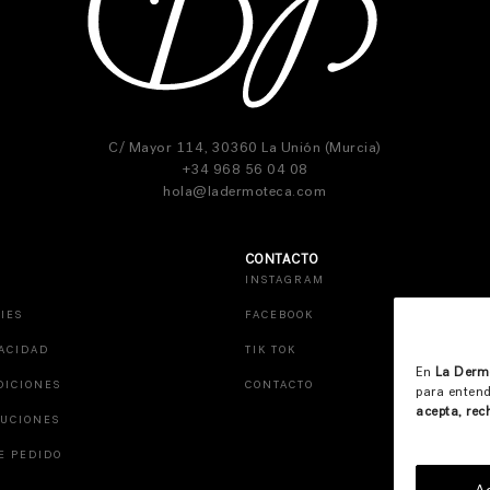
C/ Mayor 114, 30360 La Unión (Murcia)
+34 968 56 04 08
hola@ladermoteca.com
CONTACTO
INSTAGRAM
IES
FACEBOOK
VACIDAD
TIK TOK
En
La Derm
DICIONES
CONTACTO
para entend
acepta, rec
LUCIONES
E PEDIDO
A