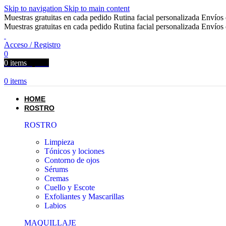
Skip to navigation
Skip to main content
Muestras gratuitas en cada pedido
Rutina facial personalizada
Envíos 
Muestras gratuitas en cada pedido
Rutina facial personalizada
Envíos 
Acceso / Registro
0
0
items
0,00
€
0
items
HOME
ROSTRO
ROSTRO
Limpieza
Tónicos y lociones
Contorno de ojos
Sérums
Cremas
Cuello y Escote
Exfoliantes y Mascarillas
Labios
MAQUILLAJE