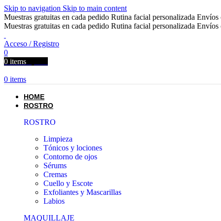
Skip to navigation
Skip to main content
Muestras gratuitas en cada pedido
Rutina facial personalizada
Envíos 
Muestras gratuitas en cada pedido
Rutina facial personalizada
Envíos 
Acceso / Registro
0
0
items
0,00
€
0
items
HOME
ROSTRO
ROSTRO
Limpieza
Tónicos y lociones
Contorno de ojos
Sérums
Cremas
Cuello y Escote
Exfoliantes y Mascarillas
Labios
MAQUILLAJE