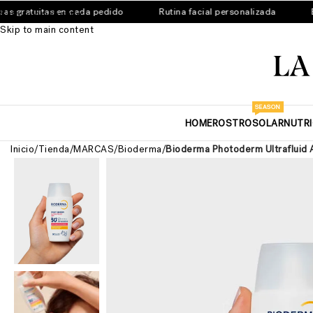
gratuitas en cada pedido
Rutina facial personalizada
Enví
Skip to navigation
Skip to main content
SEASON
HOME
ROSTRO
SOLAR
NUTR
Inicio
/
Tienda
/
MARCAS
/
Bioderma
/
Bioderma Photoderm Ultrafluid