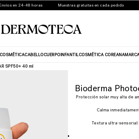
os en 24-48 horas
Muestras gratuitas en cada pedido
Rut
ICOSMÉTICA
CABELLO
CUERPO
INFANTIL
COSMÉTICA COREANA
MARC
 AR SPF50+ 40 ml
Bioderma Photo
Protección solar muy alta de a
Calma inmediatamente
Textura ultra-sensorial: