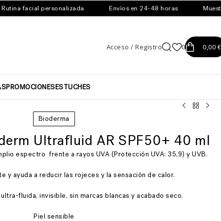
ina facial personalizada
Envíos en 24-48 horas
Muestras 
Acceso / Registro
0
0,00
€
AS
PROMOCIONES
ESTUCHES
Bioderma
derm Ultrafluid AR SPF50+ 40 ml
mplio espectro frente a rayos UVA (Protección UVA: 35,9) y UVB.
 y ayuda a reducir las rojeces y la sensación de calor.
 ultra-fluida, invisible, sin marcas blancas y acabado seco.
Piel sensible