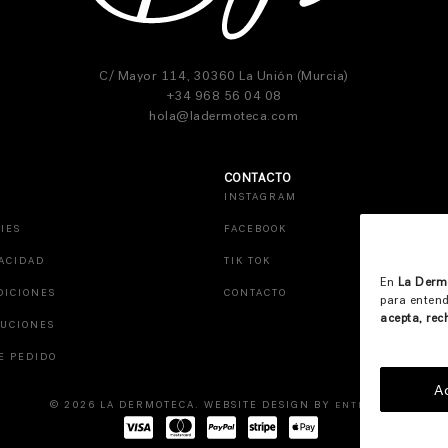
C/ Mayor 114, 30360 La Unión (Murcia)
+34 968 56 04 08
hola@ladermoteca.com
CONTACTO
INSTAGRAM
IES
FACEBOOK
VACIDAD
TIK TOK
En
La Derm
DICIONES
CONTACTO
para entend
acepta, rec
LUCIONES
E PEDIDO
A
© 2026 LA DERMOTECA. WEBSITE DESIGN BY
ENTREDOS