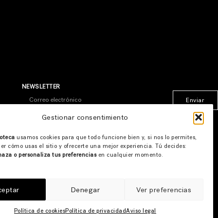
NEWSLETTER
Enviar
* Al suscribirte aceptas nuestra
política de privacidad
Gestionar consentimiento
oteca
usamos cookies para que todo funcione bien y, si nos lo permites,
er cómo usas el sitio y ofrecerte una mejor experiencia. Tú decides:
haza o personaliza tus preferencias
en cualquier momento.
ceptar
Denegar
Ver preferencias
Política de cookies
Política de privacidad
Aviso legal