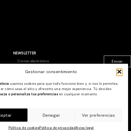
NEWSLETTER
Enviar
* Al suscribirte aceptas nuestra
política de privacidad
Gestionar consentimiento
oteca
usamos cookies para que todo funcione bien y, si nos lo permites,
er cómo usas el sitio y ofrecerte una mejor experiencia. Tú decides:
haza o personaliza tus preferencias
en cualquier momento.
ceptar
Denegar
Ver preferencias
Política de cookies
Política de privacidad
Aviso legal