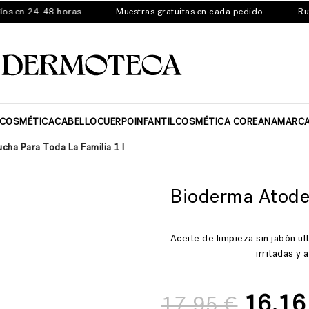
 en 24-48 horas
Muestras gratuitas en cada pedido
Rutina
ICOSMÉTICA
CABELLO
CUERPO
INFANTIL
COSMÉTICA COREANA
MARC
ha Para Toda La Familia 1 l
Bioderma Atode
Aceite de limpieza sin jabón ul
irritadas y 
16,1
17,95
€