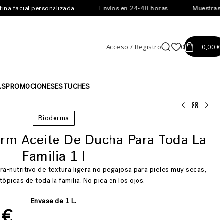
 facial personalizada
Envíos en 24-48 horas
Muestras gra
Acceso / Registro
0
0,00
€
AS
PROMOCIONES
ESTUCHES
Bioderma
rm Aceite De Ducha Para Toda La
Familia 1 l
tra-nutritivo de textura ligera no pegajosa para pieles muy secas,
atópicas de toda la familia. No pica en los ojos.
Envase de 1 L.
6
€