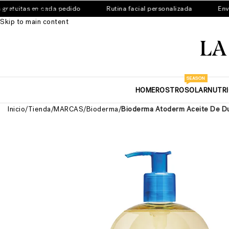
tuitas en cada pedido
Rutina facial personalizada
Envíos
Skip to navigation
Skip to main content
SEASON
HOME
ROSTRO
SOLAR
NUTR
Inicio
/
Tienda
/
MARCAS
/
Bioderma
/
Bioderma Atoderm Aceite De Duc