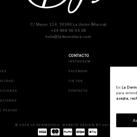
C/ Mayor 114, 30360 La Unión (Murcia)
+34 968 56 04 08
hola@ladermoteca.com
CONTACTO
INSTAGRAM
IES
FACEBOOK
VACIDAD
TIK TOK
En
La Derm
DICIONES
CONTACTO
para entend
acepta, rec
LUCIONES
E PEDIDO
A
© 2026 LA DERMOTECA. WEBSITE DESIGN BY
ENTREDOS