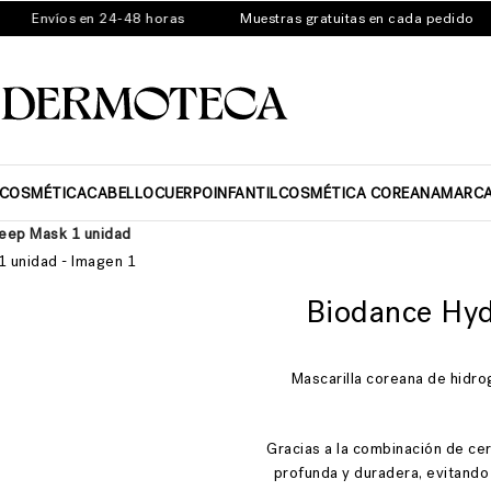
Envíos en 24-48 horas
Muestras gratuitas en cada pedido
ICOSMÉTICA
CABELLO
CUERPO
INFANTIL
COSMÉTICA COREANA
MARC
eep Mask 1 unidad
Biodance Hyd
Mascarilla coreana de hidrog
Gracias a la combinación de cer
profunda y duradera, evitando