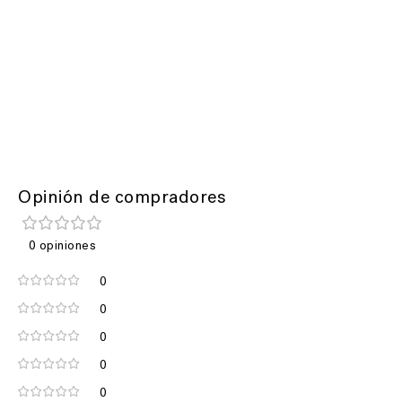
Opinión de compradores
0 opiniones
0
0
0
0
0