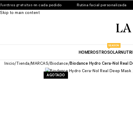
tras gratuitas en cada pedido
Rutina facial personalizada
Skip to navigation
Skip to main content
SEASON
HOME
ROSTRO
SOLAR
NUTR
Inicio
/
Tienda
/
MARCAS
/
Biodance
/
Biodance Hydro Cera-Nol Real D
AGOTADO