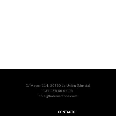
C/ Mayor 114, 30360 La Unión (Murcia)
+34 968 56 04 08
hola@ladermoteca.com
CONTACTO