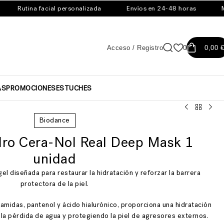
Rutina facial personalizada
Envíos en 24-48 horas
Mues
Acceso / Registro
0
0,00
€
AS
PROMOCIONES
ESTUCHES
Biodance
ro Cera-Nol Real Deep Mask 1
unidad
el diseñada para restaurar la hidratación y reforzar la barrera
protectora de la piel.
amidas, pantenol y ácido hialurónico, proporciona una hidratación
 la pérdida de agua y protegiendo la piel de agresores externos.